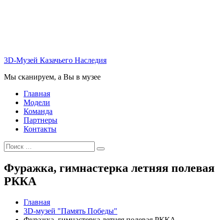
Перейти
к
содержимому
3D-Музей Казачьего Наследия
Мы сканируем, а Вы в музее
Главная
Модели
Команда
Партнеры
Контакты
Искать:
Поиск
Фуражка, гимнастерка летняя полевая
РККА
Главная
3D-музей "Память Победы"
Фуражка, гимнастерка летняя полевая РККА