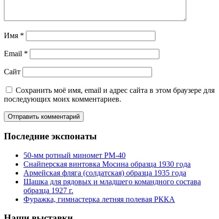
Имя
*
Email
*
Сайт
Сохранить моё имя, email и адрес сайта в этом браузере для
последующих моих комментариев.
Последние экспонаты
50-мм ротный миномет РМ-40
Снайперская винтовка Мосина образца 1930 года
Армейская фляга (солдатская) образца 1935 года
Шашка для рядовых и младшего командного состава
образца 1927 г.
Фуражка, гимнастерка летняя полевая РККА
Наши выставки