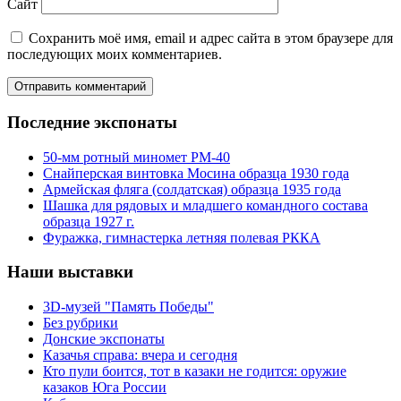
Сайт
Сохранить моё имя, email и адрес сайта в этом браузере для
последующих моих комментариев.
Последние экспонаты
50-мм ротный миномет РМ-40
Снайперская винтовка Мосина образца 1930 года
Армейская фляга (солдатская) образца 1935 года
Шашка для рядовых и младшего командного состава
образца 1927 г.
Фуражка, гимнастерка летняя полевая РККА
Наши выставки
3D-музей "Память Победы"
Без рубрики
Донские экспонаты
Казачья справа: вчера и сегодня
Кто пули боится, тот в казаки не годится: оружие
казаков Юга России