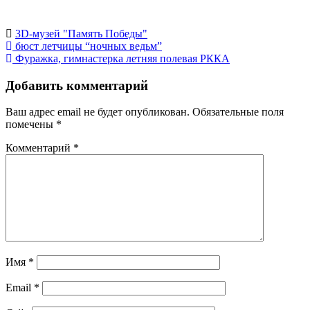
3D-музей "Память Победы"
Навигация
бюст летчицы “ночных ведьм”
Фуражка, гимнастерка летняя полевая РККА
по
записям
Добавить комментарий
Ваш адрес email не будет опубликован.
Обязательные поля
помечены
*
Комментарий
*
Имя
*
Email
*