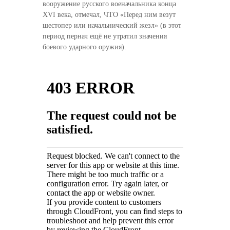
вооружение русского военачальника конца
а
XVI века, отмечал, ЧТО «Перед ним везут
с
шестопер или начальнический жезл» (в этот
л
период пернач ещё не утратил значения
е
боевого ударного оружия).
д
и
я