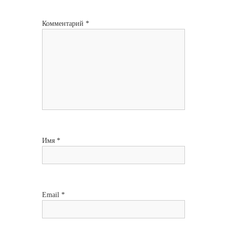
с
Комментарий
*
я
м
Имя
*
Email
*