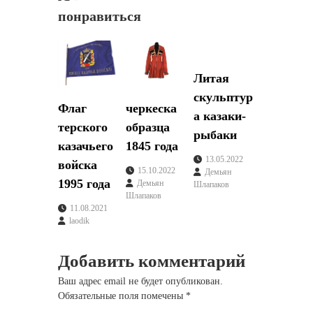
понравиться
а
ц
Литая
и
скульптур
Флаг
черкеска
а казаки-
я
терского
образца
рыбаки
казачьего
1845 года
п
13.05.2022
войска
15.10.2022
Демьян
о
1995 года
Демьян
Шлапаков
Шлапаков
11.08.2021
з
laodik
а
Добавить комментарий
п
Ваш адрес email не будет опубликован.
Обязательные поля помечены
*
и