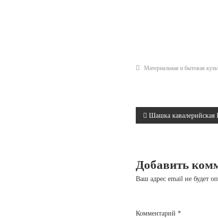
Материальная и бытовая культ
Н
Шашка кавалерийская
а
в
Добавить ком
и
Ваш адрес email не будет о
г
Комментарий
*