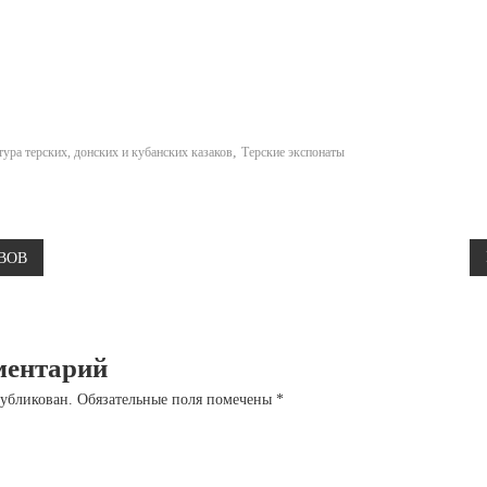
,
ура терских, донских и кубанских казаков
Терские экспонаты
 ВОВ
ментарий
публикован.
Обязательные поля помечены
*