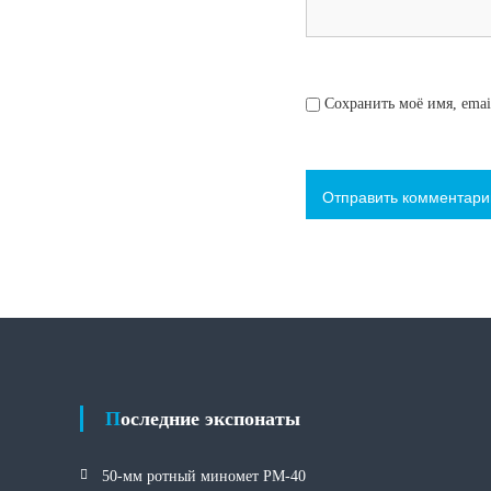
с
я
Сохранить моё имя, emai
м
Последние экспонаты
50-мм ротный миномет РМ-40