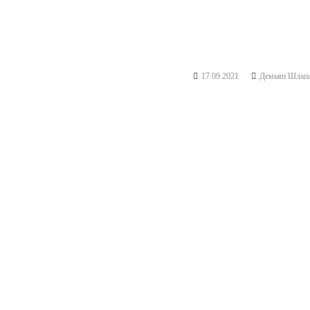
с
л
е
д
17.09.2021
Демьян Шлап
и
я