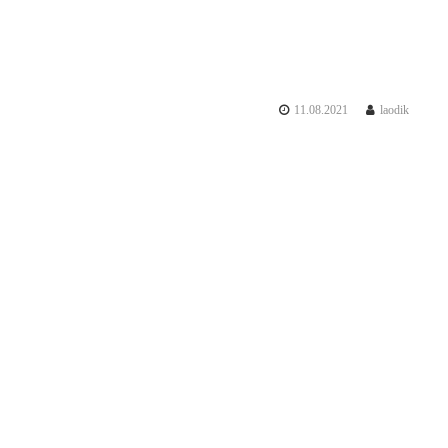
с
л
е
д
11.08.2021
laodik
и
я