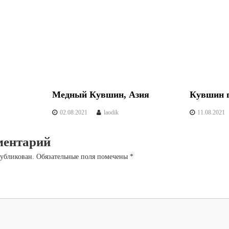
Медный Кувшин, Азия
Кувшин 
02.08.2021
laodik
11.08.2021
ментарий
публикован.
Обязательные поля помечены
*