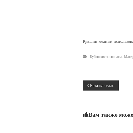
Кувшин медный использовал
,
Кубанские экспонаты
Матер
Н
Казачье седло
а
в
Вам также може
и