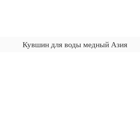
3
П
М
е
D
ы
р
с
-
е
к
М
й
а
у
т
н
з
и
Кувшин для воды медный Азия
и
е
к
р
й
с
у
о
К
е
д
м
а
е
,
з
р
а
а
ж
В
ч
и
ы
ь
м
в
е
о
м
м
г
у
у
з
о
е
Н
е
а