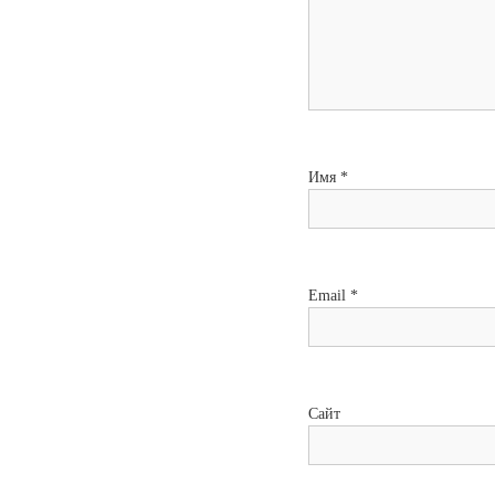
и
с
я
м
Имя
*
Email
*
Сайт