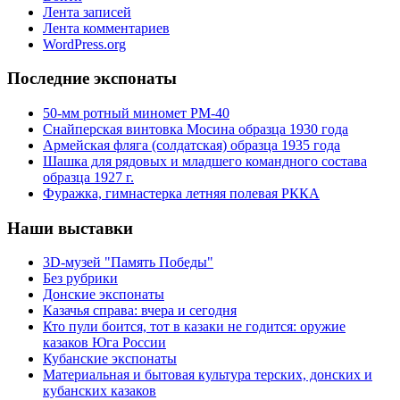
Лента записей
Лента комментариев
WordPress.org
Последние экспонаты
50-мм ротный миномет РМ-40
Снайперская винтовка Мосина образца 1930 года
Армейская фляга (солдатская) образца 1935 года
Шашка для рядовых и младшего командного состава
образца 1927 г.
Фуражка, гимнастерка летняя полевая РККА
Наши выставки
3D-музей "Память Победы"
Без рубрики
Донские экспонаты
Казачья справа: вчера и сегодня
Кто пули боится, тот в казаки не годится: оружие
казаков Юга России
Кубанские экспонаты
Материальная и бытовая культура терских, донских и
кубанских казаков